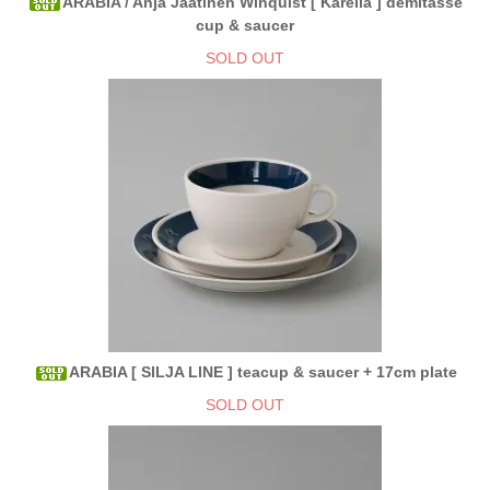
ARABIA / Anja Jaatinen Winquist [ Karelia ] demitasse
cup & saucer
SOLD OUT
ARABIA [ SILJA LINE ] teacup & saucer + 17cm plate
SOLD OUT