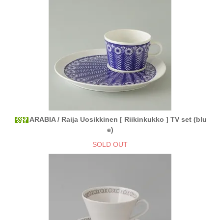
ARABIA / Raija Uosikkinen [ Riikinkukko ] TV set (blu
e)
SOLD OUT