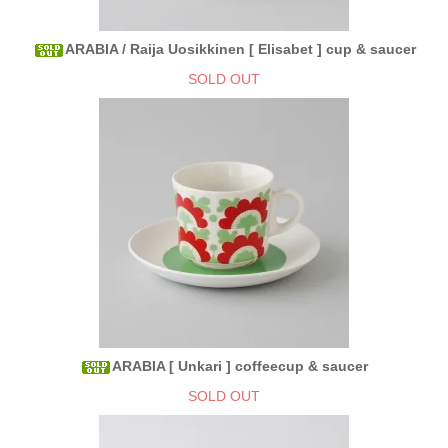
ARABIA / Raija Uosikkinen [ Elisabet ] cup & saucer
SOLD OUT
ARABIA [ Unkari ] coffeecup & saucer
SOLD OUT