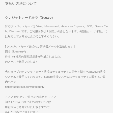
支払い方法について
クレジットカード決済（Square）
対応クレジットカードは Visa、Mastercard、American Express、JCB、Diners Clu
b、Discover です。ご利用回数は１回払いのみとなります。分割払い・リボ払いに
は対応しておりませんのでご了承ください。
[ クレジットカード支払のご請求書メールを送信します ]
宛名: Squareから、
件名: ●●様宛の新規請求書が作成されました、
のメールを送信いたします
当ショップのクレジットカード決済はセキュリティに万全を期すためSquare決済
システムを使用しております。Square決済システムのセキュリティに関するご案
内ページ
https://squareup.com/jp/security
／／／ はじめてご注文のお客さま ／／／
初回1万円以上のご注文のお支払いは
銀行振込とさせていただきますので、
あらかじめご了承ください。