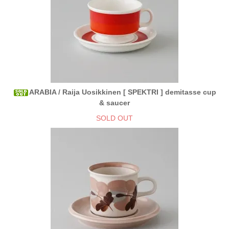
ARABIA / Raija Uosikkinen [ SPEKTRI ] demitasse cup
& saucer
SOLD OUT