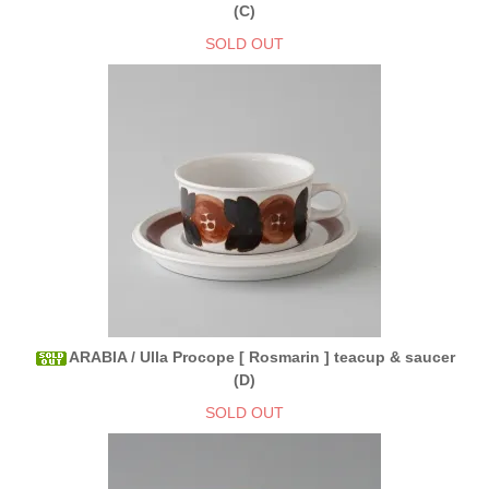
(C)
SOLD OUT
ARABIA / Ulla Procope [ Rosmarin ] teacup & saucer
(D)
SOLD OUT