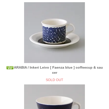
ARABIA / Inkeri Leivo [ Faenza blue ] coffeecup & sau
cer
SOLD OUT