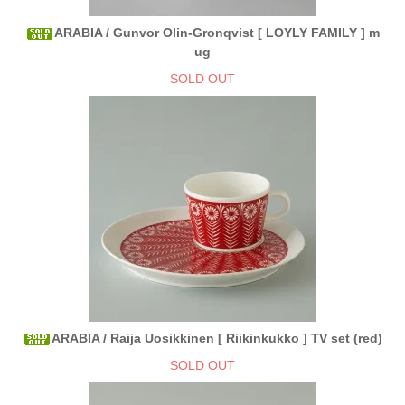
ARABIA / Gunvor Olin-Gronqvist [ LOYLY FAMILY ] m
ug
SOLD OUT
ARABIA / Raija Uosikkinen [ Riikinkukko ] TV set (red)
SOLD OUT