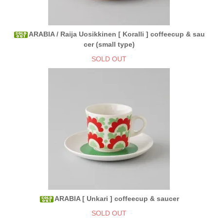
ARABIA / Raija Uosikkinen [ Koralli ] coffeecup & sau
cer (small type)
SOLD OUT
ARABIA [ Unkari ] coffeecup & saucer
SOLD OUT