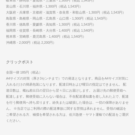
岐阜県・静岡県・愛知県・三重県 - 1,300円（税込 1,543円）
富山県・石川県・福井県 - 1,300円（税込 1,543円）
大阪府・兵庫県・京都府・滋賀県・奈良県・和歌山県 - 1,300円（税込 1,543円）
鳥取県・島根県・岡山県・広島県・山口県 - 1,300円（税込 1,543円）
香川県・徳島県・愛媛県・高知県 - 1,300円（税込 1,543円）
福岡県・佐賀県・長崎県・大分県 - 1,400円（税込 1,540円）
熊本県・宮崎県・鹿児島県 - 1,400円（税込 1,540円）
沖縄県 - 2,000円（税込 2,200円）
クリックポスト
全国一律 185円（税込）
A4サイズの封筒（厚さ3センチまで）での発送となります。商品をA4サイズ封筒に
入れるだけの簡易包装になります。配達日時および曜日の指定はできません。 配
達日数は、概ね差出日の翌日から翌々日にお届けします。 お届け先の郵便受箱へ
配達します。郵便受箱に入らない場合は、不在配達通知書を差し入れた上で、配達
を行う郵便局へ持ち戻ります。紛失または破損した場合は、一切の保障がありませ
ん。 ※当店ではご利用の際の配送事故に関する苦情は承れません。受領の確認を
ご希望される方、補償を希望される方は、佐川急便・ヤマト運輸での配送をご選択
ください。