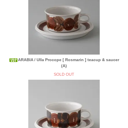
ARABIA / Ulla Procope [ Rosmarin ] teacup & saucer
(A)
SOLD OUT