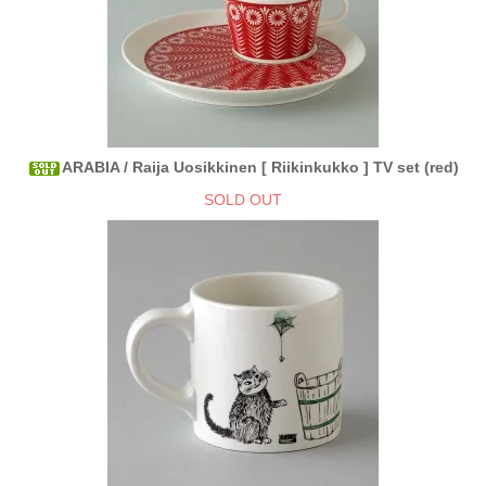
ARABIA / Raija Uosikkinen [ Riikinkukko ] TV set (red)
SOLD OUT