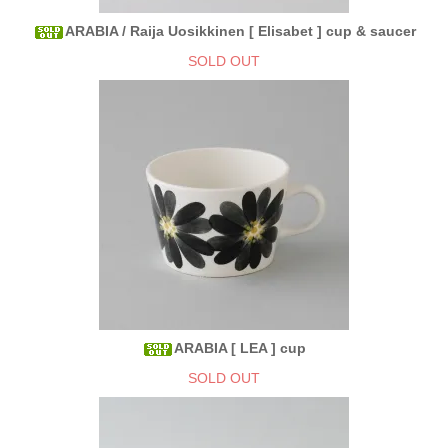
ARABIA / Raija Uosikkinen [ Elisabet ] cup & saucer
SOLD OUT
ARABIA [ LEA ] cup
SOLD OUT