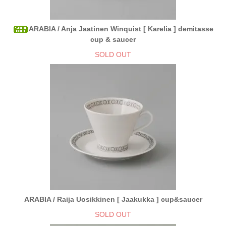
ARABIA / Anja Jaatinen Winquist [ Karelia ] demitasse
cup & saucer
SOLD OUT
ARABIA / Raija Uosikkinen [ Jaakukka ] cup&saucer
SOLD OUT