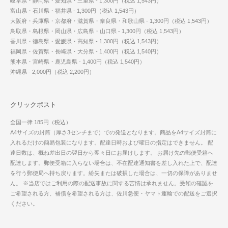
岐阜県・静岡県・愛知県・三重県 - 1,300円（税込 1,543円）
富山県・石川県・福井県 - 1,300円（税込 1,543円）
大阪府・兵庫県・京都府・滋賀県・奈良県・和歌山県 - 1,300円（税込 1,543円）
鳥取県・島根県・岡山県・広島県・山口県 - 1,300円（税込 1,543円）
香川県・徳島県・愛媛県・高知県 - 1,300円（税込 1,543円）
福岡県・佐賀県・長崎県・大分県 - 1,400円（税込 1,540円）
熊本県・宮崎県・鹿児島県 - 1,400円（税込 1,540円）
沖縄県 - 2,000円（税込 2,200円）
クリックポスト
全国一律 185円（税込）
A4サイズの封筒（厚さ3センチまで）での発送となります。商品をA4サイズ封筒に
入れるだけの簡易包装になります。配達日時および曜日の指定はできません。 配
達日数は、概ね差出日の翌日から翌々日にお届けします。 お届け先の郵便受箱へ
配達します。郵便受箱に入らない場合は、不在配達通知書を差し入れた上で、配達
を行う郵便局へ持ち戻ります。紛失または破損した場合は、一切の保障がありませ
ん。 ※当店ではご利用の際の配送事故に関する苦情は承れません。受領の確認を
ご希望される方、補償を希望される方は、佐川急便・ヤマト運輸での配送をご選択
ください。