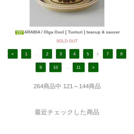
ARABIA / Olga Osol [ Tunturi ] teacup & saucer
SOLD OUT
<
1
...
2
3
4
5
6
7
8
9
10
...
11
>
264商品中 121～144商品
最近チェックした商品