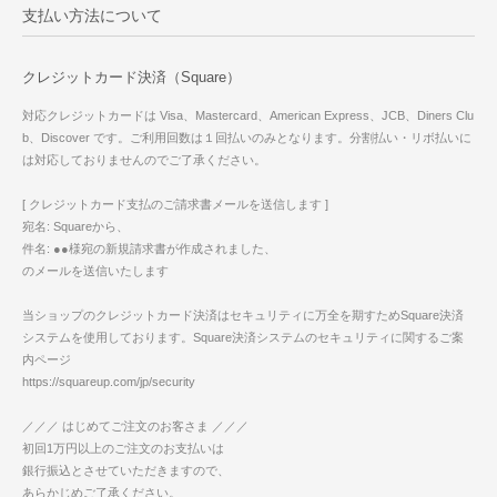
支払い方法について
クレジットカード決済（Square）
対応クレジットカードは Visa、Mastercard、American Express、JCB、Diners Clu
b、Discover です。ご利用回数は１回払いのみとなります。分割払い・リボ払いに
は対応しておりませんのでご了承ください。
[ クレジットカード支払のご請求書メールを送信します ]
宛名: Squareから、
件名: ●●様宛の新規請求書が作成されました、
のメールを送信いたします
当ショップのクレジットカード決済はセキュリティに万全を期すためSquare決済
システムを使用しております。Square決済システムのセキュリティに関するご案
内ページ
https://squareup.com/jp/security
／／／ はじめてご注文のお客さま ／／／
初回1万円以上のご注文のお支払いは
銀行振込とさせていただきますので、
あらかじめご了承ください。