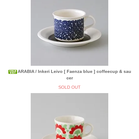
ARABIA / Inkeri Leivo [ Faenza blue ] coffeecup & sau
cer
SOLD OUT