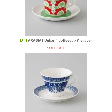
ARABIA [ Unkari ] coffeecup & saucer
SOLD OUT