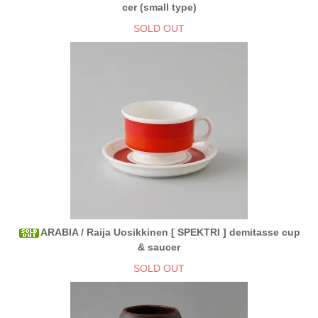
cer (small type)
SOLD OUT
ARABIA / Raija Uosikkinen [ SPEKTRI ] demitasse cup
& saucer
SOLD OUT