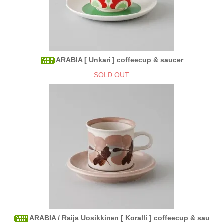
ARABIA [ Unkari ] coffeecup & saucer
SOLD OUT
ARABIA / Raija Uosikkinen [ Koralli ] coffeecup & sau