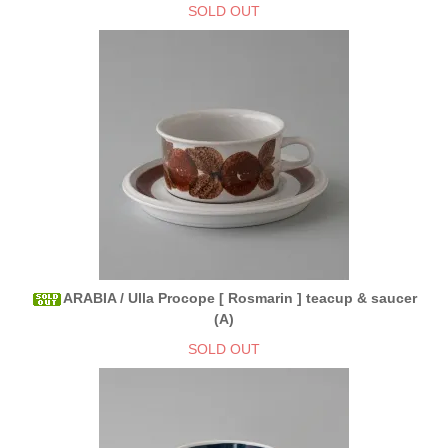
SOLD OUT
ARABIA / Ulla Procope [ Rosmarin ] teacup & saucer
(A)
SOLD OUT