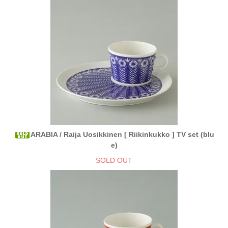
ARABIA / Raija Uosikkinen [ Riikinkukko ] TV set (blu
e)
SOLD OUT