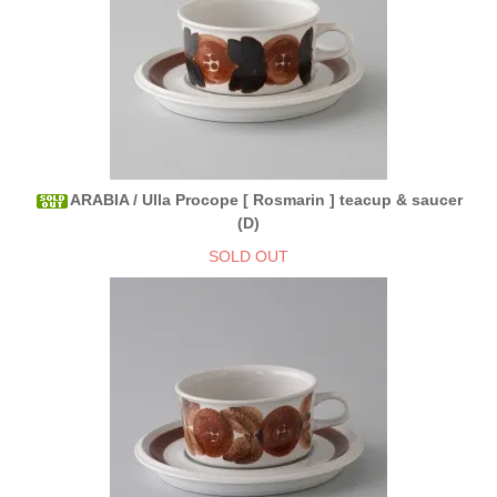
ARABIA / Ulla Procope [ Rosmarin ] teacup & saucer
(D)
SOLD OUT