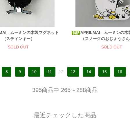
LMAI - ムーミンの木製マグネット
APRILMAI - ムーミン
（スティンキー）
（スノークのおじょうさん
SOLD OUT
SOLD OUT
8
9
10
11
12
13
14
15
16
395商品中 265～288商品
最近チェックした商品