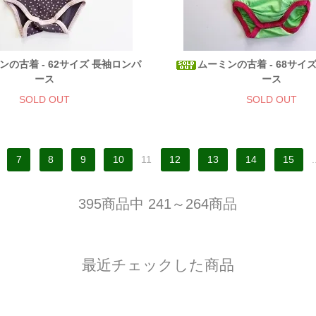
ンの古着 - 62サイズ 長袖ロンパ
ムーミンの古着 - 68サイ
ース
ース
SOLD OUT
SOLD OUT
7
8
9
10
11
12
13
14
15
.
395商品中 241～264商品
最近チェックした商品