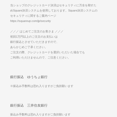
当ショップのクレジットカード決済はセキュリティに万全を期すた
めSquare決済システムを使用しております。Square決済システムの
セキュリティに関するご案内ページ
https://squareup.com/jp/security
／／／ はじめてご注文のお客さま ／／／
初回1万円以上のご注文のお支払いは
銀行振込とさせていただきますので、
あらかじめご了承ください。
ご注文の際、クレジットカードを選択いただいた場合でも
ご利用いただけませんので、ご注意ください。
銀行振込 ゆうちょ銀行
※振込み手数料は恐れ入りますがご負担願います
銀行振込 三井住友銀行
振込み手数料は恐れ入りますがご負担願います