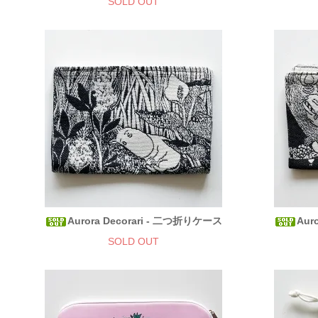
SOLD OUT
Aurora Decorari - 二つ折りケース
Aur
SOLD OUT