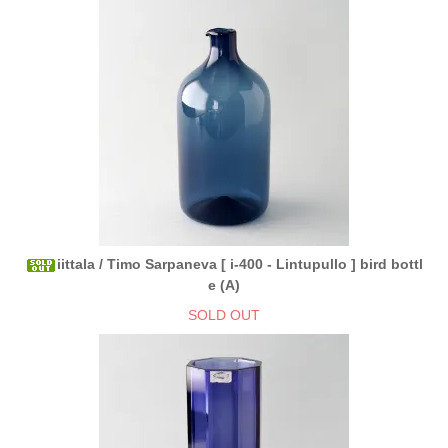
iittala / Timo Sarpaneva [ i-400 - Lintupullo ] bird bottl
e (A)
SOLD OUT