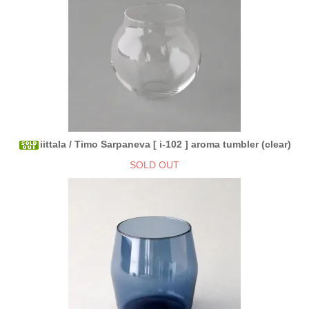
iittala / Timo Sarpaneva [ i-102 ] aroma tumbler (clear)
SOLD OUT