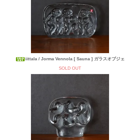
iittala / Jorma Vennola [ Sauna ] ガラスオブジェ
SOLD OUT