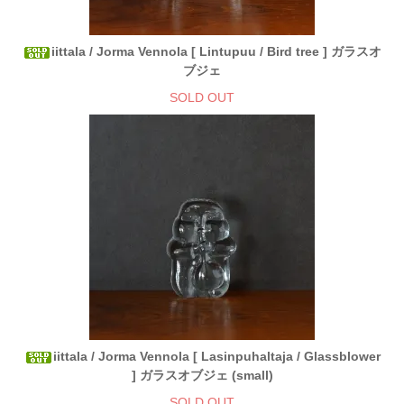
iittala / Jorma Vennola [ Lintupuu / Bird tree ] ガラスオ
ブジェ
SOLD OUT
iittala / Jorma Vennola [ Lasinpuhaltaja / Glassblower
] ガラスオブジェ (small)
SOLD OUT