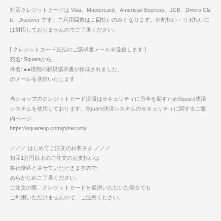
対応クレジットカードは Visa、Mastercard、American Express、JCB、Diners Clu
b、Discover です。ご利用回数は１回払いのみとなります。分割払い・リボ払いに
は対応しておりませんのでご了承ください。
[ クレジットカード支払のご請求書メールを送信します ]
宛名: Squareから、
件名: ●●様宛の新規請求書が作成されました、
のメールを送信いたします
当ショップのクレジットカード決済はセキュリティに万全を期すためSquare決済
システムを使用しております。Square決済システムのセキュリティに関するご案
内ページ
https://squareup.com/jp/security
／／／ はじめてご注文のお客さま ／／／
初回1万円以上のご注文のお支払いは
銀行振込とさせていただきますので、
あらかじめご了承ください。
ご注文の際、クレジットカードを選択いただいた場合でも
ご利用いただけませんので、ご注意ください。