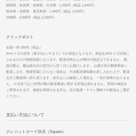
福岡県・佐賀県・長崎県・大分県 - 1,400円（税込 1,540円）
熊本県・宮崎県・鹿児島県 - 1,400円（税込 1,540円）
沖縄県 - 2,000円（税込 2,200円）
クリックポスト
全国一律 185円（税込）
A4サイズの封筒（厚さ3センチまで）での発送となります。商品をA4サイズ封筒に
入れるだけの簡易包装になります。配達日時および曜日の指定はできません。 配
達日数は、概ね差出日の翌日から翌々日にお届けします。 お届け先の郵便受箱へ
配達します。郵便受箱に入らない場合は、不在配達通知書を差し入れた上で、配達
を行う郵便局へ持ち戻ります。紛失または破損した場合は、一切の保障がありませ
ん。 ※当店ではご利用の際の配送事故に関する苦情は承れません。受領の確認を
ご希望される方、補償を希望される方は、佐川急便・ヤマト運輸での配送をご選択
ください。
支払い方法について
クレジットカード決済（Square）