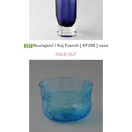
Nuutajarvi / Kaj Franck [ KF298 ] vase
SOLD OUT