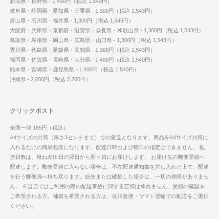
新潟県・長野県 - 1,400円（税込 1,540円）
岐阜県・静岡県・愛知県・三重県 - 1,300円（税込 1,543円）
富山県・石川県・福井県 - 1,300円（税込 1,543円）
大阪府・兵庫県・京都府・滋賀県・奈良県・和歌山県 - 1,300円（税込 1,543円）
鳥取県・島根県・岡山県・広島県・山口県 - 1,300円（税込 1,543円）
香川県・徳島県・愛媛県・高知県 - 1,300円（税込 1,543円）
福岡県・佐賀県・長崎県・大分県 - 1,400円（税込 1,540円）
熊本県・宮崎県・鹿児島県 - 1,400円（税込 1,540円）
沖縄県 - 2,000円（税込 2,200円）
クリックポスト
全国一律 185円（税込）
A4サイズの封筒（厚さ3センチまで）での発送となります。商品をA4サイズ封筒に
入れるだけの簡易包装になります。配達日時および曜日の指定はできません。 配
達日数は、概ね差出日の翌日から翌々日にお届けします。 お届け先の郵便受箱へ
配達します。郵便受箱に入らない場合は、不在配達通知書を差し入れた上で、配達
を行う郵便局へ持ち戻ります。紛失または破損した場合は、一切の保障がありませ
ん。 ※当店ではご利用の際の配送事故に関する苦情は承れません。受領の確認を
ご希望される方、補償を希望される方は、佐川急便・ヤマト運輸での配送をご選択
ください。