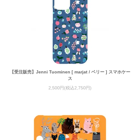
【受注販売】Jenni Tuominen [ marjat / ベリー ] スマホケー
ス
2,500円(税込2,750円)