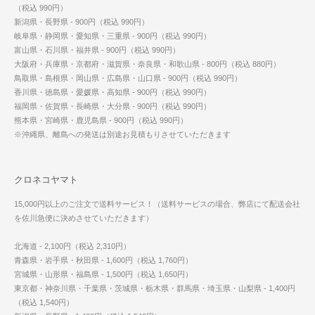
（税込 990円）
新潟県・長野県 - 900円（税込 990円）
岐阜県・静岡県・愛知県・三重県 - 900円（税込 990円）
富山県・石川県・福井県 - 900円（税込 990円）
大阪府・兵庫県・京都府・滋賀県・奈良県・和歌山県 - 800円（税込 880円）
鳥取県・島根県・岡山県・広島県・山口県 - 900円（税込 990円）
香川県・徳島県・愛媛県・高知県 - 900円（税込 990円）
福岡県・佐賀県・長崎県・大分県 - 900円（税込 990円）
熊本県・宮崎県・鹿児島県 - 900円（税込 990円）
※沖縄県、離島への発送は別途お見積もりさせていただきます
クロネコヤマト
15,000円以上のご注文で送料サービス！（送料サービスの場合、弊店にて配送会社
を佐川急便に決めさせていただきます）
北海道 - 2,100円（税込 2,310円）
青森県・岩手県・秋田県 - 1,600円（税込 1,760円）
宮城県・山形県・福島県 - 1,500円（税込 1,650円）
東京都・神奈川県・千葉県・茨城県・栃木県・群馬県・埼玉県・山梨県 - 1,400円
（税込 1,540円）