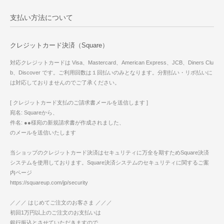
支払い方法について
クレジットカード決済（Square）
対応クレジットカードは Visa、Mastercard、American Express、JCB、Diners Clu
b、Discover です。ご利用回数は１回払いのみとなります。分割払い・リボ払いに
は対応しておりませんのでご了承ください。
[ クレジットカード支払のご請求書メールを送信します ]
宛名: Squareから、
件名: ●●様宛の新規請求書が作成されました、
のメールを送信いたします
当ショップのクレジットカード決済はセキュリティに万全を期すためSquare決済
システムを使用しております。Square決済システムのセキュリティに関するご案
内ページ
https://squareup.com/jp/security
／／／ はじめてご注文のお客さま ／／／
初回1万円以上のご注文のお支払いは
銀行振込とさせていただきますので、